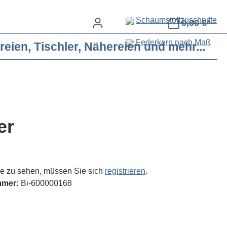
Schaumstoffzuschnitte
0,00 €*
Federkern nach Maß
eien, Tischler, Nähereien und mehr...
er
e zu sehen, müssen Sie sich
registrieren
.
mmer:
Bi-600000168