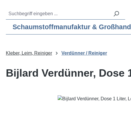
m Hauptinhalt springen
Zur Suche springen
Zur Hauptnavigation springen
Service-Hotline:
04193 – 80 515 10
Schaumstoffmanufaktur & Großhandel f
Kleber, Leim, Reiniger
Verdünner / Reiniger
Bijlard Verdünner, Dose 1
Bildergalerie überspringen