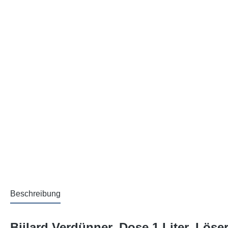
Beschreibung
Bijlard Verdünner, Dose 1 Liter, Löser