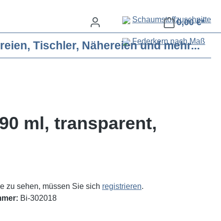
Schaumstoffzuschnitte
0,00 €*
Federkern nach Maß
eien, Tischler, Nähereien und mehr...
90 ml, transparent,
e zu sehen, müssen Sie sich
registrieren
.
mmer:
Bi-302018