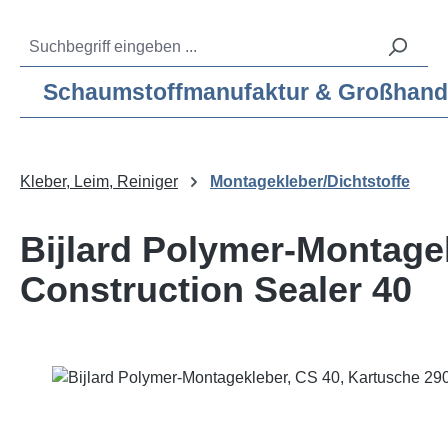
m Hauptinhalt springen
Zur Suche springen
Zur Hauptnavigation springen
Service-Hotline:
04193 – 80 515 10
Schaumstoffmanufaktur & Großhandel f
Kleber, Leim, Reiniger
Montagekleber/Dichtstoffe
Bijlard Polymer-Montagek
Construction Sealer 40
Bildergalerie überspringen