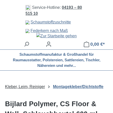
Zum Hauptinhalt springen
Service-Hotline:
04193 – 80
515 10
Schaumstoffzuschnitte
Federkern nach Maß
0,00 €*
Schaumstoffmanufaktur & Großhandel für
Raumausstatter, Polstereien, Sattlereien, Tischler,
Nähereien und mehr...
Kleber, Leim, Reiniger
Montagekleber/Dichtstoffe
Bijlard Polymer, CS Floor &