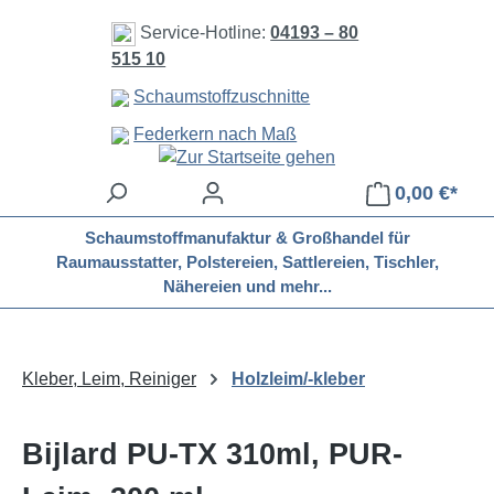
Zum Hauptinhalt springen
Service-Hotline:
04193 – 80
515 10
Schaumstoffzuschnitte
Federkern nach Maß
0,00 €*
Schaumstoffmanufaktur & Großhandel für
Raumausstatter, Polstereien, Sattlereien, Tischler,
Nähereien und mehr...
Kleber, Leim, Reiniger
Holzleim/-kleber
Bijlard PU-TX 310ml, PUR-