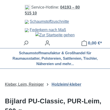
Zum Hauptinhalt springen
Service-Hotline:
04193 – 80
515 10
Schaumstoffzuschnitte
Federkern nach Maß
0,00 €*
Schaumstoffmanufaktur & Großhandel für
Raumausstatter, Polstereien, Sattlereien, Tischler,
Nähereien und mehr...
Kleber, Leim, Reiniger
Holzleim/-kleber
Bijlard PU-Classic, PUR-Leim,