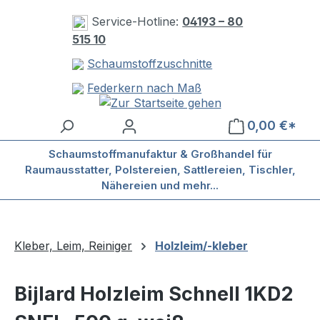
Zum Hauptinhalt springen
Service-Hotline:
04193 – 80
515 10
Schaumstoffzuschnitte
Federkern nach Maß
0,00 €*
Schaumstoffmanufaktur & Großhandel für
Raumausstatter, Polstereien, Sattlereien, Tischler,
Nähereien und mehr...
Kleber, Leim, Reiniger
Holzleim/-kleber
Bijlard Holzleim Schnell 1KD2