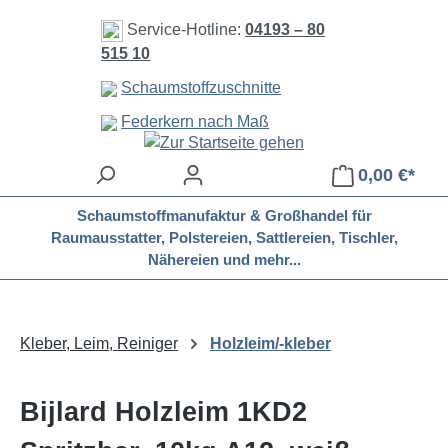
Zum Hauptinhalt springen
Service-Hotline:
04193 – 80
515 10
Schaumstoffzuschnitte
Federkern nach Maß
0,00 €*
Schaumstoffmanufaktur & Großhandel für
Raumausstatter, Polstereien, Sattlereien, Tischler,
Nähereien und mehr...
Kleber, Leim, Reiniger
Holzleim/-kleber
Bijlard Holzleim 1KD2