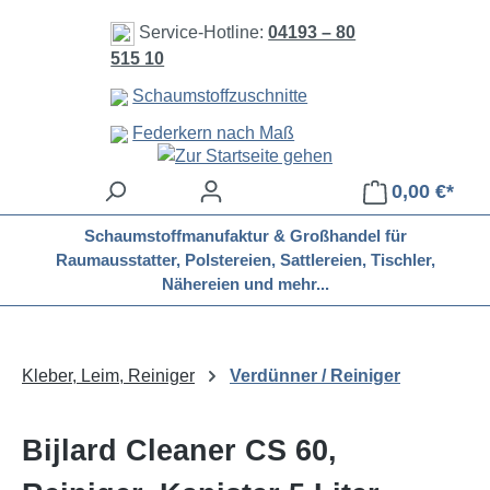
Zum Hauptinhalt springen
Service-Hotline:
04193 – 80
515 10
Schaumstoffzuschnitte
Federkern nach Maß
0,00 €*
Schaumstoffmanufaktur & Großhandel für
Raumausstatter, Polstereien, Sattlereien, Tischler,
Nähereien und mehr...
Kleber, Leim, Reiniger
Verdünner / Reiniger
Bijlard Cleaner CS 60,