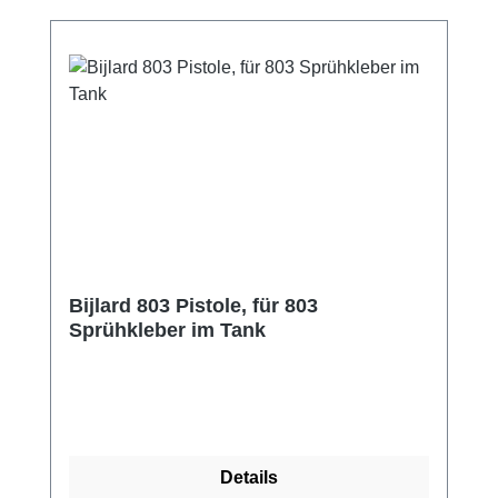
Transparent oder Rot Aushärtungszeit: ca. 2
Min. bei +20 Verarbeitungszeit: Bis zu 1
Stunde Hitzebeständigkeit: +110C Verbrauch:
Bis 10 m2/L Zweiseitig
Gefahrenpiktogramme: GHS02: Brennbar
GHS07: Reizend, sensibilisierend, schädlich
GHS09: Gefährlich für die aquatische
Umwelt. UN 3501 ADR/RID Klasse
2.1Verarbeitung: sprühbarGefahrgut: UN
3501 Klasse 2.1Farbe: transparent
Bijlard 803 Pistole, für 803
Sprühkleber im Tank
Details