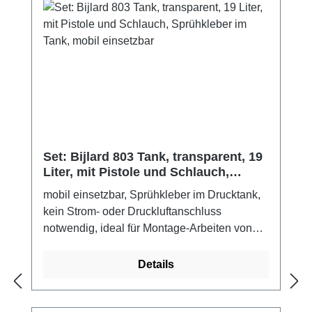
Set: Bijlard 803 Tank, transparent, 19
Liter, mit Pistole und Schlauch,
Sprühkleber im Tank, mobil
mobil einsetzbar, Sprühkleber im Drucktank,
einsetzbar
kein Strom- oder Druckluftanschluss
notwendig, ideal für Montage-Arbeiten von
Tischlern, Bodenlegern, Raumausstattern
und Dachdeckern. Der Leimtank 803 ist ein
Details
Kontaktleim, frei von aromatischen
Verbindungen in einem Leimtank verpackt.
Die Verarbeitung ist ohne Anschluss an einen