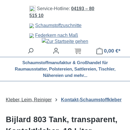
Zum Hauptinhalt springen
Service-Hotline:
04193 – 80
515 10
Schaumstoffzuschnitte
Federkern nach Maß
0,00 €*
Schaumstoffmanufaktur & Großhandel für
Raumausstatter, Polstereien, Sattlereien, Tischler,
Nähereien und mehr...
Kleber, Leim, Reiniger
Kontakt-Schaumstoffkleber
Bijlard 803 Tank, transparent,