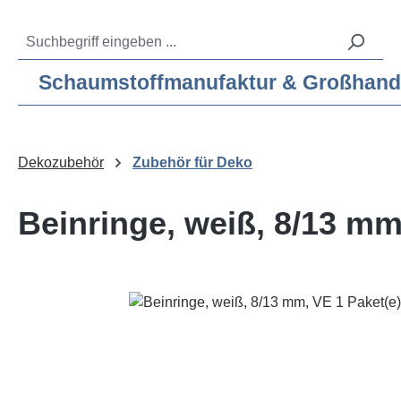
m Hauptinhalt springen
Zur Suche springen
Zur Hauptnavigation springen
Service-Hotline:
04193 – 80 515 10
Schaumstoffmanufaktur & Großhandel f
Dekozubehör
Zubehör für Deko
Beinringe, weiß, 8/13 mm,
Bildergalerie überspringen