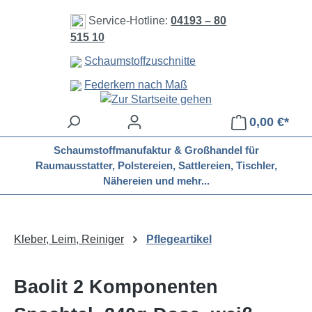
Zum Hauptinhalt springen
Service-Hotline:
04193 – 80
515 10
Schaumstoffzuschnitte
Federkern nach Maß
0,00 €*
Schaumstoffmanufaktur & Großhandel für
Raumausstatter, Polstereien, Sattlereien, Tischler,
Nähereien und mehr...
Kleber, Leim, Reiniger
Pflegeartikel
Baolit 2 Komponenten