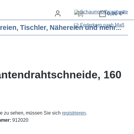
Schaumstoffzuschnitte
0,00 €*
Federkern nach Maß
eien, Tischler, Nähereien und mehr...
antendrahtschneide, 160
e zu sehen, müssen Sie sich
registrieren
.
mmer:
912020