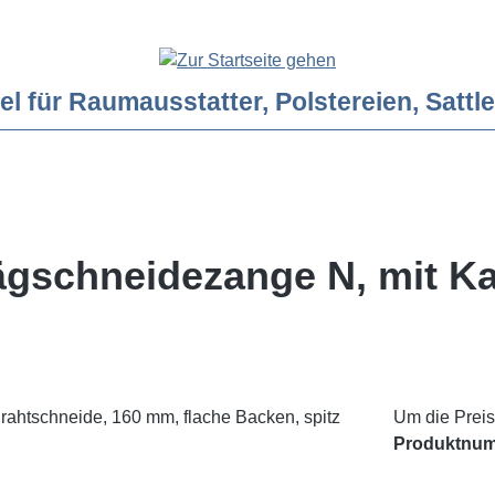
ür Raumausstatter, Polstereien, Sattler
rägschneidezange N, mit K
Um die Preis
Produktnu