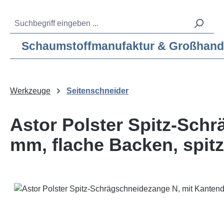
m Hauptinhalt springen
Zur Suche springen
Zur Hauptnavigation springen
Service-Hotline:
04193 – 80 515 10
Schaumstoffmanufaktur & Großhandel f
Werkzeuge
Seitenschneider
Astor Polster Spitz-Sch
mm, flache Backen, spitz
Bildergalerie überspringen