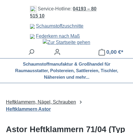
Zum Hauptinhalt springen
Service-Hotline:
04193 – 80
515 10
Schaumstoffzuschnitte
Federkern nach Maß
0,00 €*
Schaumstoffmanufaktur & Großhandel für
Raumausstatter, Polstereien, Sattlereien, Tischler,
Nähereien und mehr...
Heftklammern, Nägel, Schrauben
Heftklammern Astor
Astor Heftklammern 71/04 (Typ