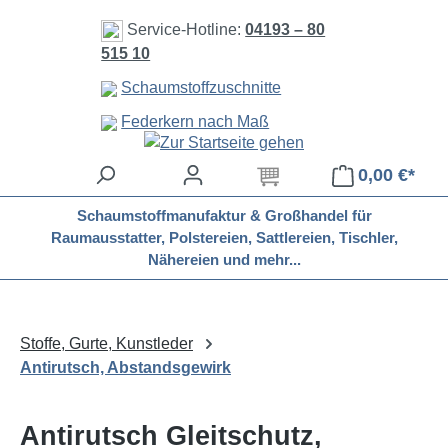
Zum Hauptinhalt springen
Service-Hotline:
04193 – 80
515 10
Schaumstoffzuschnitte
Federkern nach Maß
0,00 €*
Schaumstoffmanufaktur & Großhandel für
Raumausstatter, Polstereien, Sattlereien, Tischler,
Nähereien und mehr...
Stoffe, Gurte, Kunstleder
Antirutsch, Abstandsgewirk
Antirutsch Gleitschutz,