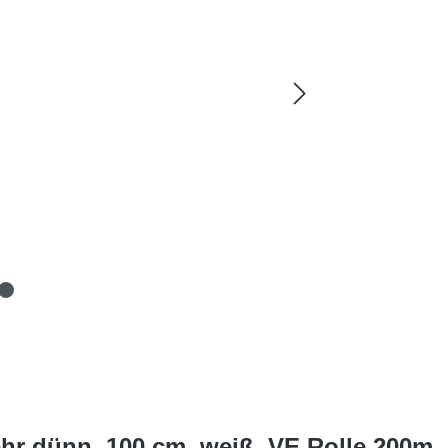
ehr dünn, 100 cm, weiß, VE Rolle 200m