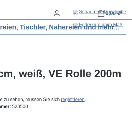
Schaumstoffzuschnitte
0,00 €*
Federkern nach Maß
eien, Tischler, Nähereien und mehr...
 cm, weiß, VE Rolle 200m
e zu sehen, müssen Sie sich
registrieren
.
mmer:
523500