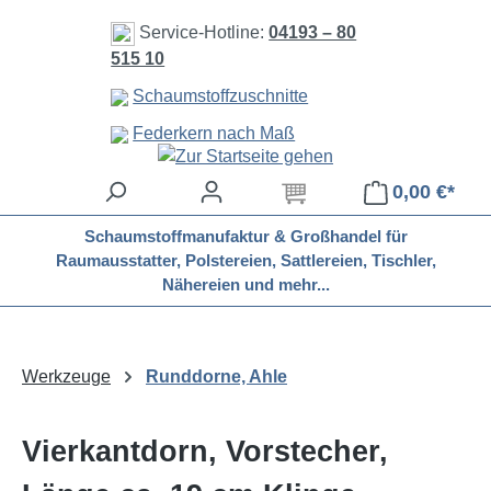
Zum Hauptinhalt springen
Service-Hotline:
04193 – 80
515 10
Schaumstoffzuschnitte
Federkern nach Maß
0,00 €*
Schaumstoffmanufaktur & Großhandel für
Raumausstatter, Polstereien, Sattlereien, Tischler,
Nähereien und mehr...
Werkzeuge
Runddorne, Ahle
Vierkantdorn, Vorstecher,