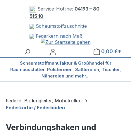
Zum Hauptinhalt springen
Service-Hotline:
04193 – 80
515 10
Schaumstoffzuschnitte
Federkern nach Maß
0,00 €*
Schaumstoffmanufaktur & Großhandel für
Raumausstatter, Polstereien, Sattlereien, Tischler,
Nähereien und mehr...
Federn, Bodengleiter, Möbelrollen
Federkörbe / Federböden
Verbindungshaken und