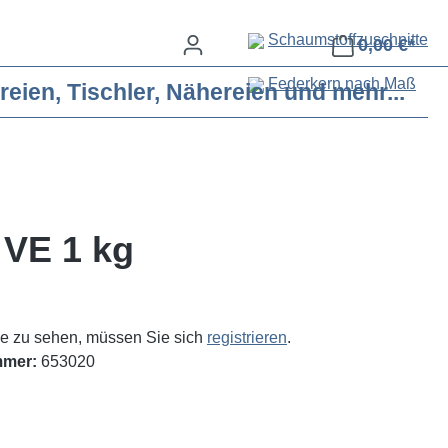
Schaumstoffzuschnitte
0,00 €*
Federkern nach Maß
eien, Tischler, Nähereien und mehr...
 VE 1 kg
e zu sehen, müssen Sie sich
registrieren
.
mmer:
653020