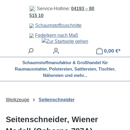
Zum Hauptinhalt springen
Service-Hotline:
04193 – 80
515 10
Schaumstoffzuschnitte
Federkern nach Maß
0,00 €*
Schaumstoffmanufaktur & Großhandel für
Raumausstatter, Polstereien, Sattlereien, Tischler,
Nähereien und mehr...
Werkzeuge
Seitenschneider
Seitenschneider, Wiener