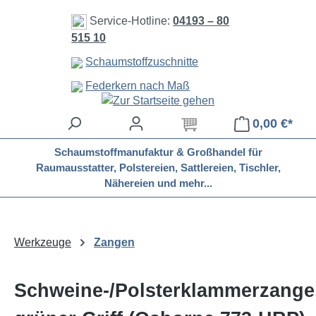
Zum Hauptinhalt springen
Service-Hotline:
04193 – 80
515 10
Schaumstoffzuschnitte
Federkern nach Maß
0,00 €*
Schaumstoffmanufaktur & Großhandel für
Raumausstatter, Polstereien, Sattlereien, Tischler,
Nähereien und mehr...
Werkzeuge
Zangen
Schweine-/Polsterklammerzange