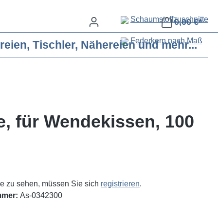
Schaumstoffzuschnitte
0,00 €*
Federkern nach Maß
eien, Tischler, Nähereien und mehr...
, für Wendekissen, 100
e zu sehen, müssen Sie sich
registrieren
.
mmer:
As-0342300