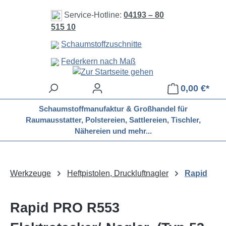
Zum Hauptinhalt springen
Service-Hotline:
04193 – 80
515 10
Schaumstoffzuschnitte
Federkern nach Maß
0,00 €*
Schaumstoffmanufaktur & Großhandel für
Raumausstatter, Polstereien, Sattlereien, Tischler,
Nähereien und mehr...
Werkzeuge
Heftpistolen, Druckluftnagler
Rapid
Rapid PRO R553