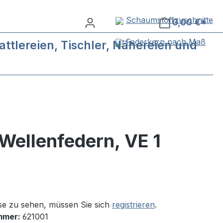
Schaumstoffzuschnitte
0,00 €*
Federkern nach Maß
ttlereien, Tischler, Nähereien und
Wellenfedern, VE 1
se zu sehen, müssen Sie sich
registrieren
.
mmer:
621001