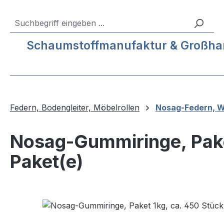
m Hauptinhalt springen
Zur Suche springen
Zur Hauptnavigation springen
Service-Hotline:
04193 – 80 515 10
Schaumstoffmanufaktur & Großhande
Federn, Bodengleiter, Möbelrollen
Nosag-Federn, W
Nosag-Gummiringe, Paket
Paket(e)
Bildergalerie überspringen