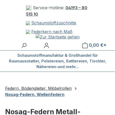
Zum Hauptinhalt springen
Service-Hotline:
04193 – 80
515 10
Schaumstoffzuschnitte
Federkern nach Maß
0,00 €*
Schaumstoffmanufaktur & Großhandel für
Raumausstatter, Polstereien, Sattlereien, Tischler,
Nähereien und mehr...
Federn, Bodengleiter, Möbelrollen
Nosag-Federn, Wellenfedern
Nosag-Federn Metall-