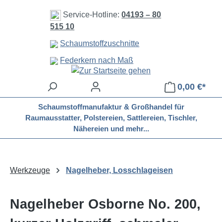
Zum Hauptinhalt springen
Service-Hotline:
04193 – 80
515 10
Schaumstoffzuschnitte
Federkern nach Maß
0,00 €*
Schaumstoffmanufaktur & Großhandel für
Raumausstatter, Polstereien, Sattlereien, Tischler,
Nähereien und mehr...
Werkzeuge
Nagelheber, Losschlageisen
Nagelheber Osborne No. 200,