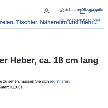
Schaumstoffzuschnitte
0,00 €*
Federkern nach Maß
eien, Tischler, Nähereien und mehr...
er Heber, ca. 18 cm lang
e zu sehen, müssen Sie sich
registrieren
.
mmer:
911001