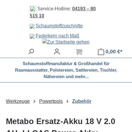
Zum Hauptinhalt springen
Service-Hotline:
04193 – 80
515 10
Schaumstoffzuschnitte
Federkern nach Maß
0,00 €*
Schaumstoffmanufaktur & Großhandel für
Raumausstatter, Polstereien, Sattlereien, Tischler,
Nähereien und mehr...
Werkzeuge
Powertools
Zubehör
Metabo Ersatz-Akku 18 V 2.0