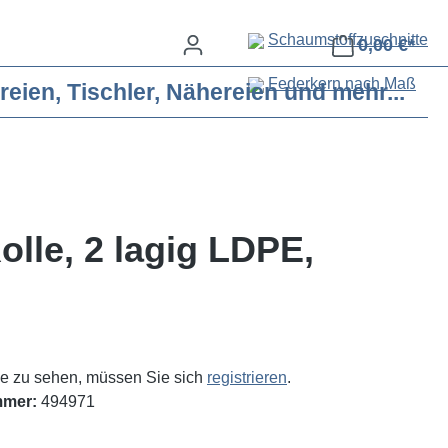
Schaumstoffzuschnitte
0,00 €*
Federkern nach Maß
eien, Tischler, Nähereien und mehr...
olle, 2 lagig LDPE,
e zu sehen, müssen Sie sich
registrieren
.
mmer:
494971