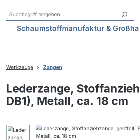
m Hauptinhalt springen
Zur Suche springen
Zur Hauptnavigation springen
Service-Hotline:
04193 – 80 515 10
Schaumstoffmanufaktur & Großhande
Werkzeuge
Zangen
Lederzange, Stoffanzieh
DB1), Metall, ca. 18 cm
Bildergalerie überspringen