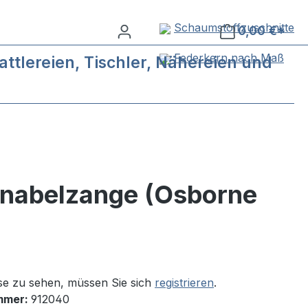
Schaumstoffzuschnitte
0,00 €*
Federkern nach Maß
ttlereien, Tischler, Nähereien und
chnabelzange (Osborne
se zu sehen, müssen Sie sich
registrieren
.
mmer:
912040