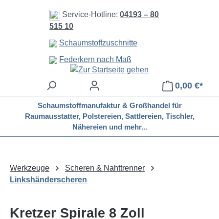
Zum Hauptinhalt springen
Service-Hotline:
04193 – 80
515 10
Schaumstoffzuschnitte
Federkern nach Maß
0,00 €*
Schaumstoffmanufaktur & Großhandel für
Raumausstatter, Polstereien, Sattlereien, Tischler,
Nähereien und mehr...
Werkzeuge
Scheren & Nahttrenner
Linkshänderscheren
Kretzer Spirale 8 Zoll