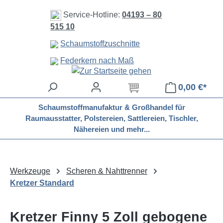
Zum Hauptinhalt springen
Service-Hotline:
04193 – 80
515 10
Schaumstoffzuschnitte
Federkern nach Maß
0,00 €*
Schaumstoffmanufaktur & Großhandel für
Raumausstatter, Polstereien, Sattlereien, Tischler,
Nähereien und mehr...
Werkzeuge
Scheren & Nahttrenner
Kretzer Standard
Kretzer Finny 5 Zoll gebogene