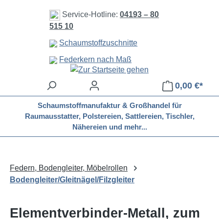
Zum Hauptinhalt springen
Service-Hotline:
04193 – 80
515 10
Schaumstoffzuschnitte
Federkern nach Maß
0,00 €*
Schaumstoffmanufaktur & Großhandel für
Raumausstatter, Polstereien, Sattlereien, Tischler,
Nähereien und mehr...
Federn, Bodengleiter, Möbelrollen
Bodengleiter/Gleitnägel/Filzgleiter
Elementverbinder-Metall, zum