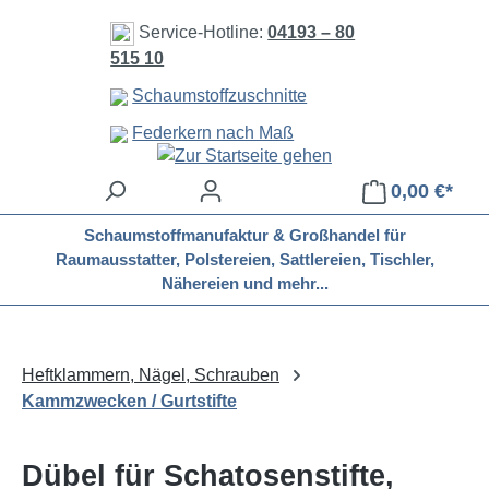
Zum Hauptinhalt springen
Service-Hotline:
04193 – 80
515 10
Schaumstoffzuschnitte
Federkern nach Maß
0,00 €*
Schaumstoffmanufaktur & Großhandel für
Raumausstatter, Polstereien, Sattlereien, Tischler,
Nähereien und mehr...
Heftklammern, Nägel, Schrauben
Kammzwecken / Gurtstifte
Dübel für Schatosenstifte,