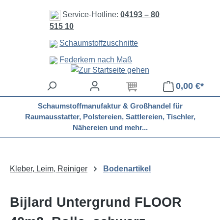
Zum Hauptinhalt springen
Service-Hotline:
04193 – 80
515 10
Schaumstoffzuschnitte
Federkern nach Maß
0,00 €*
Schaumstoffmanufaktur & Großhandel für
Raumausstatter, Polstereien, Sattlereien, Tischler,
Nähereien und mehr...
Kleber, Leim, Reiniger
Bodenartikel
Bijlard Untergrund FLOOR