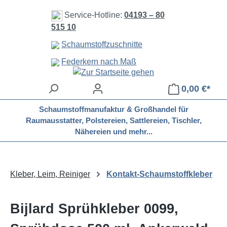
Zum Hauptinhalt springen
Service-Hotline:
04193 – 80
515 10
Schaumstoffzuschnitte
Federkern nach Maß
0,00 €*
Schaumstoffmanufaktur & Großhandel für
Raumausstatter, Polstereien, Sattlereien, Tischler,
Nähereien und mehr...
Kleber, Leim, Reiniger
Kontakt-Schaumstoffkleber
Bijlard Sprühkleber 0099,