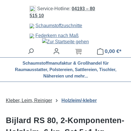
Zum Hauptinhalt springen
Service-Hotline:
04193 – 80
515 10
Schaumstoffzuschnitte
Federkern nach Maß
0,00 €*
Schaumstoffmanufaktur & Großhandel für
Raumausstatter, Polstereien, Sattlereien, Tischler,
Nähereien und mehr...
Kleber, Leim, Reiniger
Holzleim/-kleber
Bijlard RS 80, 2-Komponenten-