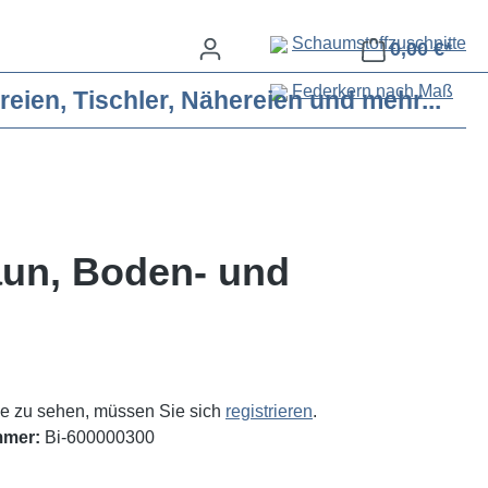
Schaumstoffzuschnitte
0,00 €*
Federkern nach Maß
eien, Tischler, Nähereien und mehr...
aun, Boden- und
e zu sehen, müssen Sie sich
registrieren
.
mmer:
Bi-600000300