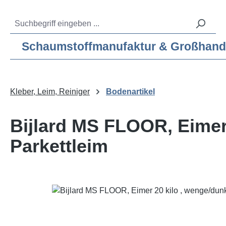
m Hauptinhalt springen
Zur Suche springen
Zur Hauptnavigation springen
Service-Hotline:
04193 – 80 515 10
Schaumstoffmanufaktur & Großhandel f
Kleber, Leim, Reiniger
Bodenartikel
Bijlard MS FLOOR, Eimer
Parkettleim
Bildergalerie überspringen