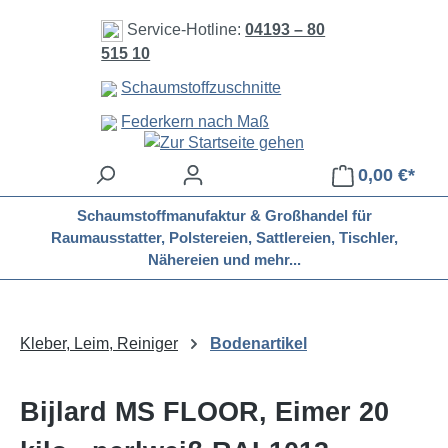
Zum Hauptinhalt springen
Service-Hotline:
04193 – 80
515 10
Schaumstoffzuschnitte
Federkern nach Maß
0,00 €*
Schaumstoffmanufaktur & Großhandel für
Raumausstatter, Polstereien, Sattlereien, Tischler,
Nähereien und mehr...
Kleber, Leim, Reiniger
Bodenartikel
Bijlard MS FLOOR, Eimer 20