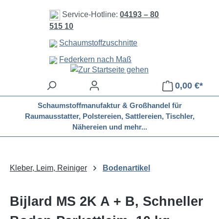
Zum Hauptinhalt springen
Service-Hotline:
04193 – 80
515 10
Schaumstoffzuschnitte
Federkern nach Maß
0,00 €*
Schaumstoffmanufaktur & Großhandel für
Raumausstatter, Polstereien, Sattlereien, Tischler,
Nähereien und mehr...
Kleber, Leim, Reiniger
Bodenartikel
Bijlard MS 2K A + B, Schneller