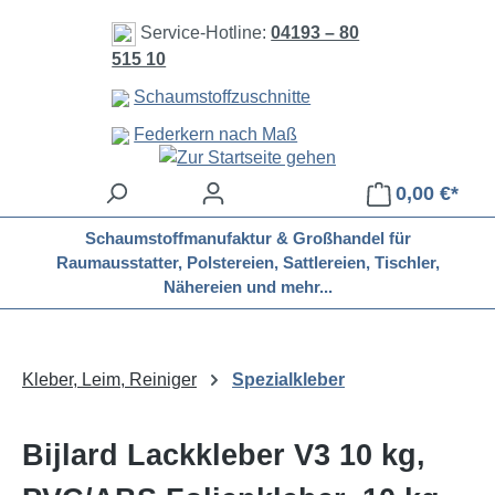
Zum Hauptinhalt springen
Service-Hotline:
04193 – 80
515 10
Schaumstoffzuschnitte
Federkern nach Maß
0,00 €*
Schaumstoffmanufaktur & Großhandel für
Raumausstatter, Polstereien, Sattlereien, Tischler,
Nähereien und mehr...
Kleber, Leim, Reiniger
Spezialkleber
Bijlard Lackkleber V3 10 kg,