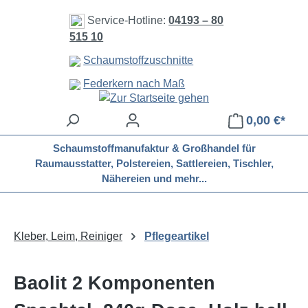
Zum Hauptinhalt springen
Service-Hotline:
04193 – 80
515 10
Schaumstoffzuschnitte
Federkern nach Maß
0,00 €*
Schaumstoffmanufaktur & Großhandel für
Raumausstatter, Polstereien, Sattlereien, Tischler,
Nähereien und mehr...
Kleber, Leim, Reiniger
Pflegeartikel
Baolit 2 Komponenten