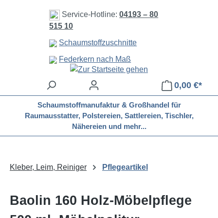
Zum Hauptinhalt springen
Service-Hotline:
04193 – 80
515 10
Schaumstoffzuschnitte
Federkern nach Maß
0,00 €*
Schaumstoffmanufaktur & Großhandel für
Raumausstatter, Polstereien, Sattlereien, Tischler,
Nähereien und mehr...
Kleber, Leim, Reiniger
Pflegeartikel
Baolin 160 Holz-Möbelpflege