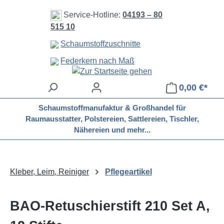
Zum Hauptinhalt springen
Service-Hotline:
04193 – 80
515 10
Schaumstoffzuschnitte
Federkern nach Maß
0,00 €*
Schaumstoffmanufaktur & Großhandel für
Raumausstatter, Polstereien, Sattlereien, Tischler,
Nähereien und mehr...
Kleber, Leim, Reiniger
Pflegeartikel
BAO-Retuschierstift 210 Set A,